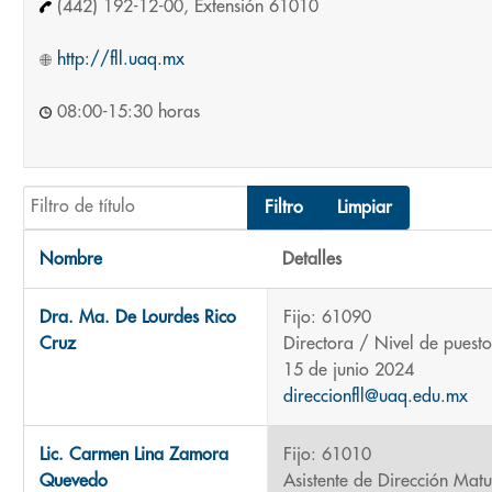
(442) 192-12-00, Extensión 61010
http://fll.uaq.mx
08:00-15:30 horas
Filtro de título
Filtro
Limpiar
Nombre
Detalles
Contactos,
Dra. Ma. De Lourdes Rico
Fijo: 61090
Cruz
Directora / Nivel de puesto
15 de junio 2024
direccionfll@uaq.edu.mx
Lic. Carmen Lina Zamora
Fijo: 61010
Quevedo
Asistente de Dirección Matu