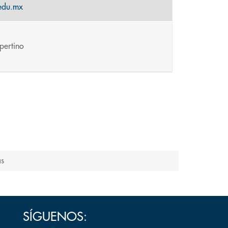
.edu.mx
pertino
as
Volver arriba
SÍGUENOS: