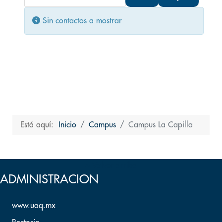
Cantidad
Información
Sin contactos a mostrar
Está aquí:
Inicio
Campus
Campus La Capilla
Volver arriba
ADMINISTRACION
www.uaq.mx