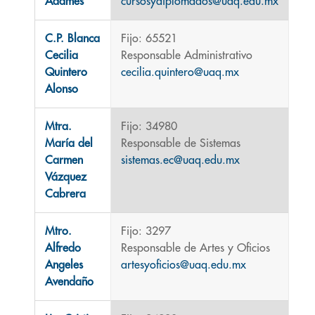
Adames
cursosydiplomados@uaq.edu.mx
C.P. Blanca
Fijo: 65521
Cecilia
Responsable Administrativo
Quintero
cecilia.quintero@uaq.mx
Alonso
Mtra.
Fijo: 34980
María del
Responsable de Sistemas
Carmen
sistemas.ec@uaq.edu.mx
Vázquez
Cabrera
Mtro.
Fijo: 3297
Alfredo
Responsable de Artes y Oficios
Angeles
artesyoficios@uaq.edu.mx
Avendaño