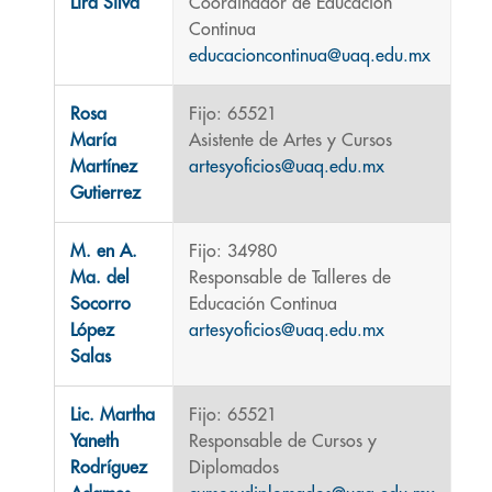
Lira Silva
Coordinador de Educación
Continua
educacioncontinua@uaq.edu.mx
Rosa
Fijo: 65521
María
Asistente de Artes y Cursos
Martínez
artesyoficios@uaq.edu.mx
Gutierrez
M. en A.
Fijo: 34980
Ma. del
Responsable de Talleres de
Socorro
Educación Continua
López
artesyoficios@uaq.edu.mx
Salas
Lic. Martha
Fijo: 65521
Yaneth
Responsable de Cursos y
Rodríguez
Diplomados