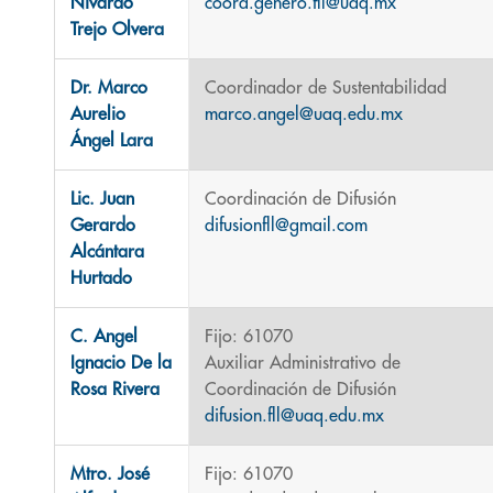
Nivardo
coord.genero.fll@uaq.mx
Trejo Olvera
Dr. Marco
Coordinador de Sustentabilidad
Aurelio
marco.angel@uaq.edu.mx
Ángel Lara
Lic. Juan
Coordinación de Difusión
Gerardo
difusionfll@gmail.com
Alcántara
Hurtado
C. Angel
Fijo: 61070
Ignacio De la
Auxiliar Administrativo de
Rosa Rivera
Coordinación de Difusión
difusion.fll@uaq.edu.mx
Mtro. José
Fijo: 61070