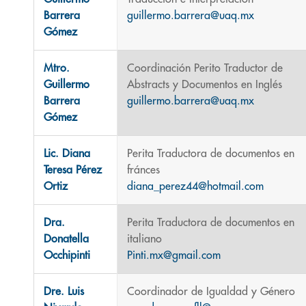
Barrera
guillermo.barrera@uaq.mx
Gómez
Mtro.
Coordinación Perito Traductor de
Guillermo
Abstracts y Documentos en Inglés
Barrera
guillermo.barrera@uaq.mx
Gómez
Lic. Diana
Perita Traductora de documentos en
Teresa Pérez
fránces
Ortiz
diana_perez44@hotmail.com
Dra.
Perita Traductora de documentos en
Donatella
italiano
Occhipinti
Pinti.mx@gmail.com
Dre. Luis
Coordinador de Igualdad y Género