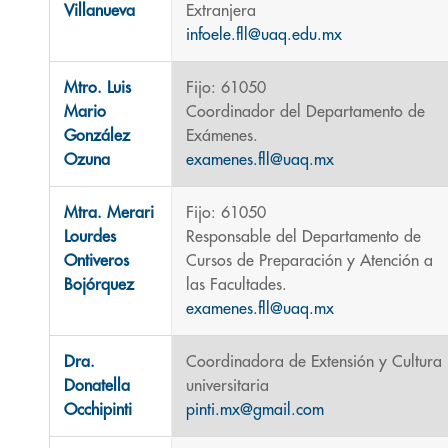
Villanueva
Extranjera
infoele.fll@uaq.edu.mx
Mtro. Luis
Fijo: 61050
Mario
Coordinador del Departamento de
González
Exámenes.
Ozuna
examenes.fll@uaq.mx
Mtra. Merari
Fijo: 61050
Lourdes
Responsable del Departamento de
Ontiveros
Cursos de Preparación y Atención a
Bojórquez
las Facultades.
examenes.fll@uaq.mx
Dra.
Coordinadora de Extensión y Cultura
Donatella
universitaria
Occhipinti
pinti.mx@gmail.com