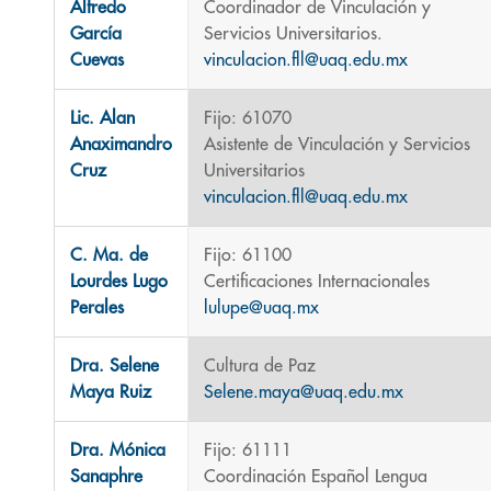
Alfredo
Coordinador de Vinculación y
García
Servicios Universitarios.
Cuevas
vinculacion.fll@uaq.edu.mx
Lic. Alan
Fijo: 61070
Anaximandro
Asistente de Vinculación y Servicios
Cruz
Universitarios
vinculacion.fll@uaq.edu.mx
C. Ma. de
Fijo: 61100
Lourdes Lugo
Certificaciones Internacionales
Perales
lulupe@uaq.mx
Dra. Selene
Cultura de Paz
Maya Ruiz
Selene.maya@uaq.edu.mx
Dra. Mónica
Fijo: 61111
Sanaphre
Coordinación Español Lengua