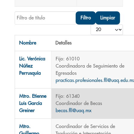
Filtro de título
Filtro
Limpiar
Cantidad
Nombre
Detalles
Contactos,
Lic. Verónica
Fijo: 61010
Núñez
Coordinadora de Seguimiento de
Perrusquía
Egresados
practicas.profesionales.fll@uaq.edu.m
Mtro. Etienne
Fijo: 61340
Luis García
Coordinador de Becas
Greiner
becas.fll@uaq.mx
Mtro.
Coordinador de Servicios de
Guillermo
Traducción e Interpretación