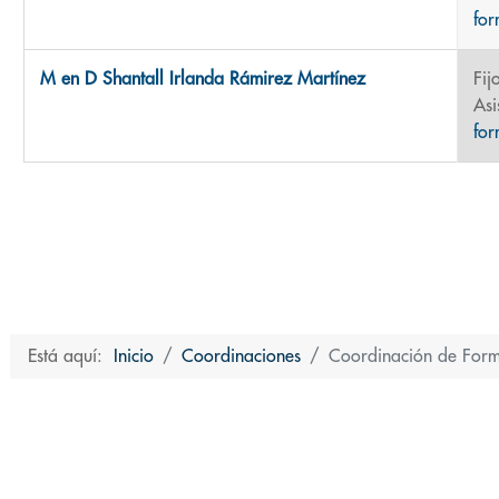
fo
M en D Shantall Irlanda Rámirez Martínez
Fij
Asi
fo
Está aquí:
Inicio
Coordinaciones
Coordinación de Form