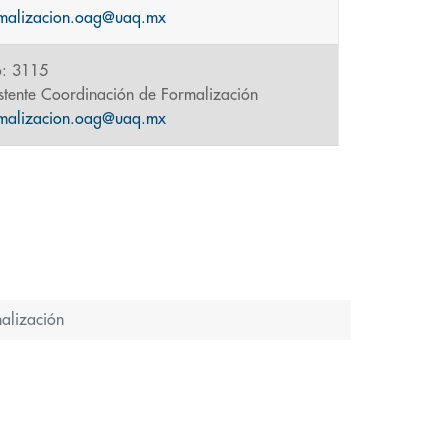
rmalizacion.oag@uaq.mx
o: 3115
stente Coordinación de Formalización
rmalizacion.oag@uaq.mx
alización