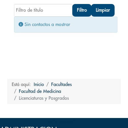
Filtro de título
Filtro
Limpiar
Cantidad
Información
Sin contactos a mostrar
Está aquí:
Inicio
Facultades
Facultad de Medicina
Licenciaturas y Posgrados
Volver arriba