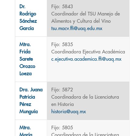
Dr.
Fijo: 5843
Rodrigo
Coordinador del TSU Manejo de
Sánchez
Alimentos y Cultura del Vino
García
tsu.macv.ffi@uaq.edu.mx
Mtra.
Fijo: 5835
Frida
Coordinadora Ejecutiva Académica
Sarete
c.ejecutiva.academica.ffi@uaq.mx
Orozco
Loeza
Dra. Juana
Fijo: 5872
Patricia
Coordinadora de la Licenciatura
Pérez
en Historia
Munguía
historia@uaq.mx
Mtra.
Fijo: 5805
María
Coordinadora de la Licenciatura