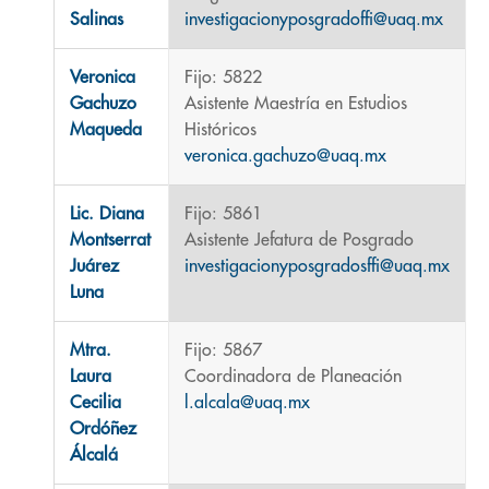
Salinas
investigacionyposgradoffi@uaq.mx
Veronica
Fijo: 5822
Gachuzo
Asistente Maestría en Estudios
Maqueda
Históricos
veronica.gachuzo@uaq.mx
Lic. Diana
Fijo: 5861
Montserrat
Asistente Jefatura de Posgrado
Juárez
investigacionyposgradosffi@uaq.mx
Luna
Mtra.
Fijo: 5867
Laura
Coordinadora de Planeación
Cecilia
l.alcala@uaq.mx
Ordóñez
Álcalá