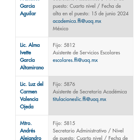
Garcia
puesto: Cuarto nivel / Fecha de
Aguilar
alta en el puesto: 15 de junio 2024
academica.ffi@uaq.mx
México
Lic. Alma
Fijo: 5812
Ivette
Asistente de Servicios Escolares
García
escolares.ffi@uaq.mx
Altamirano
Lic. Luz del
Fijo: 5876
Carmen
Asistente de Secretaría Académica
Valencia
titulacioneslic.ffi@uaq.mx
Ojeda
Mtro.
Fijo: 5815
Andrés
Secretario Administrativo / Nivel
Alejandro
de puesto: Cuarto nivel / Fecha de