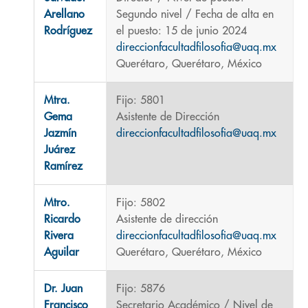
Arellano
Segundo nivel / Fecha de alta en
Rodríguez
el puesto: 15 de junio 2024
direccionfacultadfilosofia@uaq.mx
Querétaro, Querétaro, México
Mtra.
Fijo: 5801
Gema
Asistente de Dirección
Jazmín
direccionfacultadfilosofia@uaq.mx
Juárez
Ramírez
Mtro.
Fijo: 5802
Ricardo
Asistente de dirección
Rivera
direccionfacultadfilosofia@uaq.mx
Aguilar
Querétaro, Querétaro, México
Dr. Juan
Fijo: 5876
Francisco
Secretario Académico / Nivel de