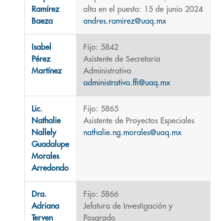
Ramírez
alta en el puesto: 15 de junio 2024
Baeza
andres.ramirez@uaq.mx
Isabel
Fijo: 5842
Pérez
Asistente de Secretaria
Martínez
Administrativa
administrativo.ffi@uaq.mx
Lic.
Fijo: 5865
Nathalie
Asistente de Proyectos Especiales
Nallely
nathalie.ng.morales@uaq.mx
Guadalupe
Morales
Arredondo
Dra.
Fijo: 5866
Adriana
Jefatura de Investigación y
Terven
Posgrado