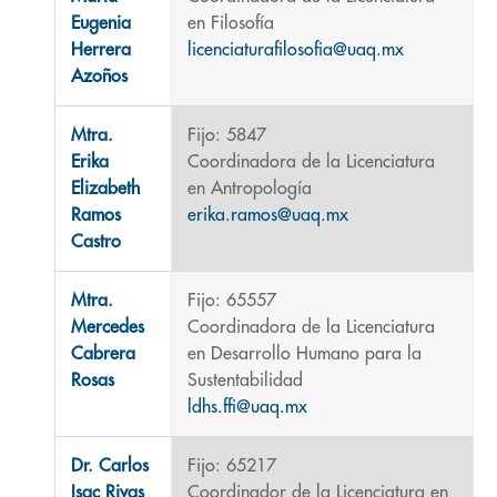
Eugenia
en Filosofía
Herrera
licenciaturafilosofia@uaq.mx
Azoños
Mtra.
Fijo: 5847
Erika
Coordinadora de la Licenciatura
Elizabeth
en Antropología
Ramos
erika.ramos@uaq.mx
Castro
Mtra.
Fijo: 65557
Mercedes
Coordinadora de la Licenciatura
Cabrera
en Desarrollo Humano para la
Rosas
Sustentabilidad
ldhs.ffi@uaq.mx
Dr. Carlos
Fijo: 65217
Isac Rivas
Coordinador de la Licenciatura en