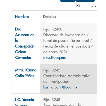
Cantidad
Nombre
Detalles
Contactos,
Dra.
Fijo: 42400
Azucena de
Directora de Investigación /
la
Nivel de puesto: Tercer nivel /
Concepción
Fecha de alta en el puesto: 29
Ochoa
de enero 2024
Cervantes
azus@uaq.mx
Mtra. Karina
Fijo: 3245
Colín Yáñez
Coordinadora Administrativa
de Investigación
karina.colin@uaq.mx
I.C. Yesenia
Fijo: 3248
Salvador
Área Administrativa de