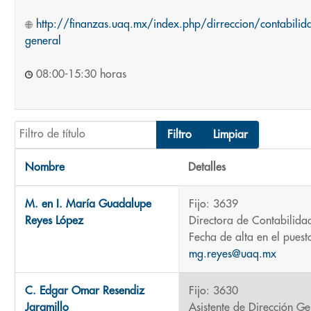
http://finanzas.uaq.mx/index.php/dirreccion/contabilid
general
08:00-15:30 horas
Filtro de título
Filtro
Limpiar
Nombre
Detalles
Contactos,
M. en I. María Guadalupe
Fijo: 3639
Reyes López
Directora de Contabilidad
Fecha de alta en el pues
mg.reyes@uaq.mx
C. Edgar Omar Resendiz
Fijo: 3630
Jaramillo
Asistente de Dirección Ge