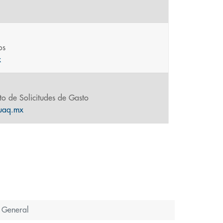
os
x
o de Solicitudes de Gasto
@uaq.mx
 General