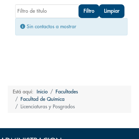
Filtro de título
Filtro
Limpiar
Cantidad
Información
Sin contactos a mostrar
Está aquí:
Inicio
Facultades
Facultad de Química
Licenciaturas y Posgrados
Volver arriba