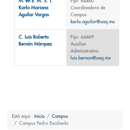
M. en E. M. S. T.
Fijo: 64460
Karla Mariana
Coordinadora de
Aguilar Vargas
Campus
karla.aguilar@uaq.mx
C. Luis Roberto
Fijo: 64469
Bernón Márquez
Auxiliar
Administrativo
luis.bernon@uaq.mx
Está aquí:
Inicio
Campus
Campus Pedro Escobedo