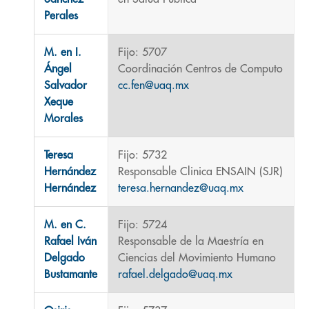
Perales
M. en I.
Fijo: 5707
Ángel
Coordinación Centros de Computo
Salvador
cc.fen@uaq.mx
Xeque
Morales
Teresa
Fijo: 5732
Hernández
Responsable Clinica ENSAIN (SJR)
Hernández
teresa.hernandez@uaq.mx
M. en C.
Fijo: 5724
Rafael Iván
Responsable de la Maestría en
Delgado
Ciencias del Movimiento Humano
Bustamante
rafael.delgado@uaq.mx