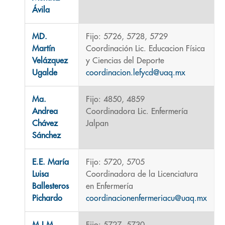
Ávila
MD.
Fijo: 5726, 5728, 5729
Martín
Coordinación Lic. Educacion Física
Velázquez
y Ciencias del Deporte
Ugalde
coordinacion.lefycd@uaq.mx
Ma.
Fijo: 4850, 4859
Andrea
Coordinadora Lic. Enfermería
Chávez
Jalpan
Sánchez
E.E. María
Fijo: 5720, 5705
Luisa
Coordinadora de la Licenciatura
Ballesteros
en Enfermería
Pichardo
coordinacionenfermeriacu@uaq.mx