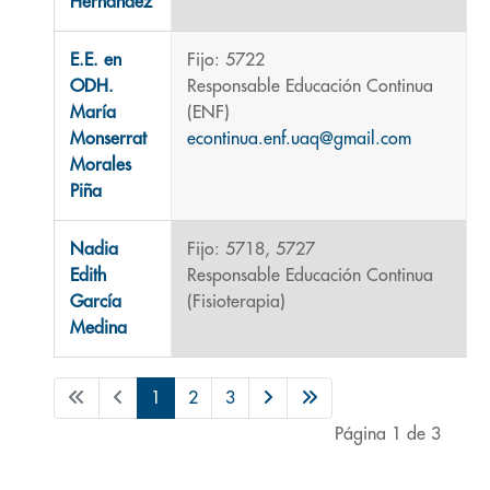
Hernández
E.E. en
Fijo: 5722
ODH.
Responsable Educación Continua
María
(ENF)
Monserrat
econtinua.enf.uaq@gmail.com
Morales
Piña
Nadia
Fijo: 5718, 5727
Edith
Responsable Educación Continua
García
(Fisioterapia)
Medina
1
2
3
Página 1 de 3