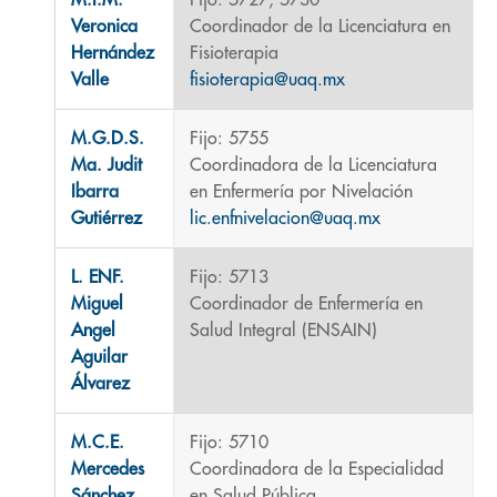
M.I.M.
Fijo: 5727, 5730
Veronica
Coordinador de la Licenciatura en
Hernández
Fisioterapia
Valle
fisioterapia@uaq.mx
M.G.D.S.
Fijo: 5755
Ma. Judit
Coordinadora de la Licenciatura
Ibarra
en Enfermería por Nivelación
Gutiérrez
lic.enfnivelacion@uaq.mx
L. ENF.
Fijo: 5713
Miguel
Coordinador de Enfermería en
Angel
Salud Integral (ENSAIN)
Aguilar
Álvarez
M.C.E.
Fijo: 5710
Mercedes
Coordinadora de la Especialidad
Sánchez
en Salud Pública