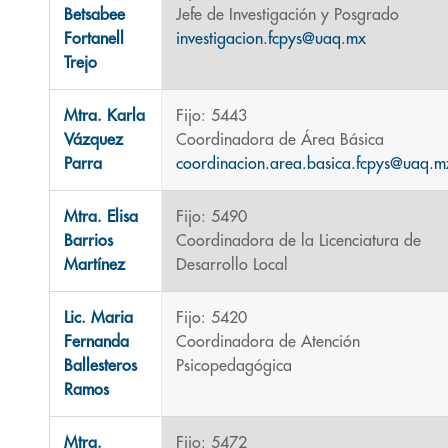
Betsabee
Jefe de Investigación y Posgrado
Fortanell
investigacion.fcpys@uaq.mx
Trejo
Mtra. Karla
Fijo: 5443
Vázquez
Coordinadora de Área Básica
Parra
coordinacion.area.basica.fcpys@uaq.m
Mtra. Elisa
Fijo: 5490
Barrios
Coordinadora de la Licenciatura de
Martínez
Desarrollo Local
Lic. Maria
Fijo: 5420
Fernanda
Coordinadora de Atención
Ballesteros
Psicopedagógica
Ramos
Mtra.
Fijo: 5472