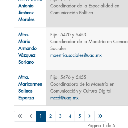
Antonio
Coordinador de la Especialidad en
Jiménez
Comunicación Política
Morales
Mtro.
Fijo: 5470 y 5453
Mario
Coordinador de la Maestría en Ciencia
Armando
Sociales
Vázquez
maestria.sociales@uaq.mx
Soriano
Mtra.
Fijo: 5476 y 5455
Maricarmen
Coordinadora de la Maestría en
Salinas
Comunicación y Cultura Digital
Esparza
mccd@uaq.mx
1
2
3
4
5
Página 1 de 5