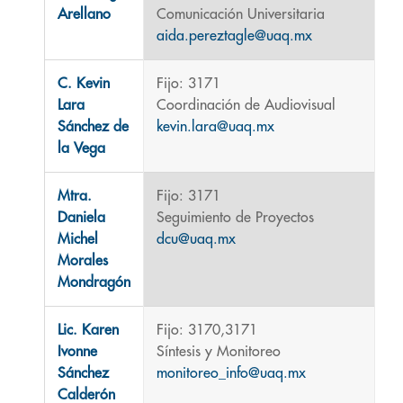
Arellano
Comunicación Universitaria
aida.pereztagle@uaq.mx
C. Kevin
Fijo: 3171
Lara
Coordinación de Audiovisual
Sánchez de
kevin.lara@uaq.mx
la Vega
Mtra.
Fijo: 3171
Daniela
Seguimiento de Proyectos
Michel
dcu@uaq.mx
Morales
Mondragón
Lic. Karen
Fijo: 3170,3171
Ivonne
Síntesis y Monitoreo
Sánchez
monitoreo_info@uaq.mx
Calderón