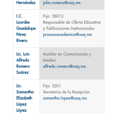
Hernández
julia.romero@uaq.mx
I.C.
Fijo: 38013
Lourdes
Responsable de Oferta Educativa
Guadalupe
y Publicaciones Institucionales
Pérez
procesoacademico@uaq.mx
Rivera
Lic. Luis
Auxiliar en Comunicación y
Alfredo
Medios
Romero
alfredo.romero@uaq.mx
Suárez
Lic.
Fijo: 3201
Samantha
Secretaria de la Recepción
Elizabeth
samantha.lopez@uaq.mx
López
López