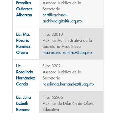
Erendira
Asesora Jurídica de la
Gutierrez
Secretaria
Albarran
certificaciones-
archivodigital@uaq.mx
Lic. Ma.
Fijo: 32010
Rosario
Auxiliar Administrativo de la
Ramírez
Secretaria Académica
Olvera
ma.rosario.ramirez@uaq.mx
Lic.
Fijo: 3202
Rosalinda
Asesora Jurídica de la
Hernández
Secretaria
García
rosalinda.hernandez@uaq.mx
Lic. Julia
Fijo: 65206
Lizbeth
Auxiliar de Difusión de Oferta
Romero
Educativa