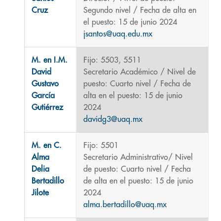
Cruz
Segundo nivel / Fecha de alta en
el puesto: 15 de junio 2024
jsantos@uaq.edu.mx
M. en I.M.
Fijo: 5503, 5511
David
Secretario Académico / Nivel de
Gustavo
puesto: Cuarto nivel / Fecha de
García
alta en el puesto: 15 de junio
Gutiérrez
2024
davidg3@uaq.mx
M. en C.
Fijo: 5501
Alma
Secretario Administrativo/ Nivel
Delia
de puesto: Cuarto nivel / Fecha
Bertadillo
de alta en el puesto: 15 de junio
Jilote
2024
alma.bertadillo@uaq.mx