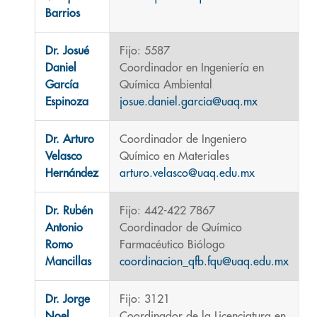
Barrios
Dr. Josué
Fijo: 5587
Daniel
Coordinador en Ingeniería en
García
Química Ambiental
Espinoza
josue.daniel.garcia@uaq.mx
Dr. Arturo
Coordinador de Ingeniero
Velasco
Químico en Materiales
Hernández
arturo.velasco@uaq.edu.mx
Dr. Rubén
Fijo: 442-422 7867
Antonio
Coordinador de Químico
Romo
Farmacéutico Biólogo
Mancillas
coordinacion_qfb.fqu@uaq.edu.mx
Dr. Jorge
Fijo: 3121
Noel
Coordinador de la Licenciatura en