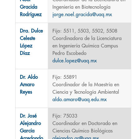
Gracida
Ingeniería en Biotecnología
Rodríguez
jorge.noel.gracida@uaq.mx
Dra. Dulce
Fijo: 5511, 5503, 5502, 5508
Celeste
Coordinadora de la Licenciatura
López
en Ingeniería Química Campus
Díaz
Pedro Escobedo
dulce.lopez@uaq.mx
Dr. Aldo
Fijo: 55891
Amaro
Coordinador de la Maestría en
Reyes
Ciencia y Tecnología Ambiental
aldo.amaro@uaq.edu.mx
Dr. José
Fijo: 75033
Alejandro
Coordinador en Doctorado en
García
Ciencias Químico Biológicas
Arredondo
alejandro.gr@uaq.mx