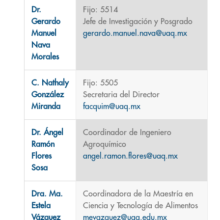
Dr.
Fijo: 5514
Gerardo
Jefe de Investigación y Posgrado
Manuel
gerardo.manuel.nava@uaq.mx
Nava
Morales
C. Nathaly
Fijo: 5505
González
Secretaria del Director
Miranda
facquim@uaq.mx
Dr. Ángel
Coordinador de Ingeniero
Ramón
Agroquímico
Flores
angel.ramon.flores@uaq.mx
Sosa
Dra. Ma.
Coordinadora de la Maestría en
Estela
Ciencia y Tecnología de Alimentos
Vázquez
mevazquez@uaq.edu.mx