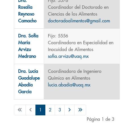
Dra.
Fijo: 5576
Rosalía
Coordinador del Doctorado en
Reynoso
Ciencias de los Alimentos
Camacho
doctoradoalimentos@gmail.com
Dra. Sofía
Fijo: 5556
María
Coordinadora en Especialidad en
Arvizu
Inocuidad de Alimentos
Medrano
sofia.arvizu@uaq.mx
Dra. Lucía
Coordinadora de Ingeniero
Guadalupe
Químico en Alimentos
Abadía
lucia.abadia@uaq.mx
García
1
2
3
Página 1 de 3