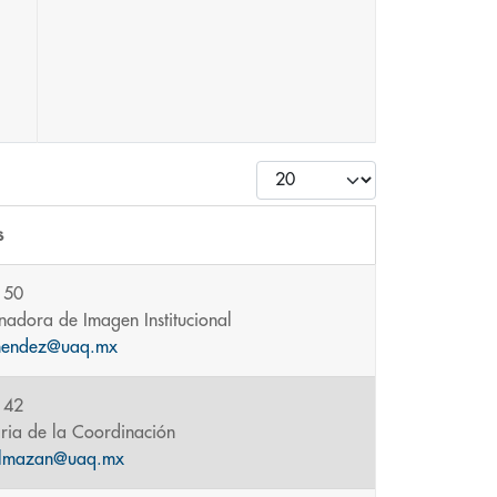
Cantidad
s
150
nadora de Imagen Institucional
mendez@uaq.mx
142
aria de la Coordinación
almazan@uaq.mx