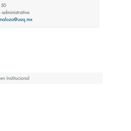
150
 administrativa
enaloza@uaq.mx
n Institucional