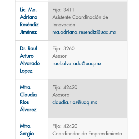
Lic. Ma.
Fijo: 3411
Adriana
Asistente Coordinación de
Reséndiz
Innovación
Jiménez
ma.adriana.resendiz@uaq.mx
Dr. Raul
Fijo: 3260
Arturo
Asesor
Alvarado
raul.alvarado@uaq.mx
Lopez
Mtra.
Fijo: 42420
Claudia
Asesora
Ríos
claudia.rios@uaq.mx
Álvarez
Mtro.
Fijo: 42420
Sergio
Coordinador de Emprendimiento