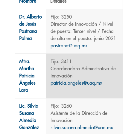
Nombre
Detalles
Contactos,
Dr. Alberto
Fijo: 3250
de Jesús
Director de Innovación / Nivel
Pastrana
de puesto: Tercer nivel / Fecha
Palma
de alta en el puesto: junio 2021
pastrana@uaq.mx
Mtra.
Fijo: 3411
Martha
Coordinadora Adminstrativa de
Patricia
Innovación
Ángeles
patricia.angeles@uaq.mx
Lara
Lic. Silvia
Fijo: 3260
Susana
Asistente de la Dirección de
Almedia
Innovación
González
silvia.susana.almeida@uaq.mx