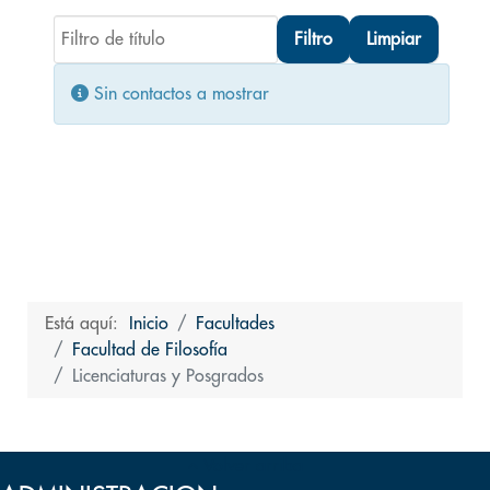
Filtro de título
Filtro
Limpiar
Cantidad
Información
Sin contactos a mostrar
Está aquí:
Inicio
Facultades
Facultad de Filosofía
Licenciaturas y Posgrados
Volver arriba