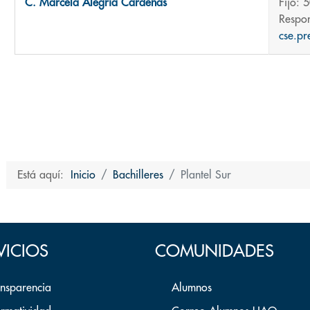
C. Marcela Alegría Cárdenas
Fijo: 
Respon
cse.p
Está aquí:
Inicio
Bachilleres
Plantel Sur
VICIOS
COMUNIDADES
ansparencia
Alumnos