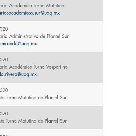
aría Académica Turno Matutino
tariosacademicos.sur@uaq.mx
5020
aría Administrativa de Plantel Sur
s.miranda@uaq.mx
5020
aría Académico Turno Vespertino
do.rivera@uaq.mx
5020
nte Turno Matutino de Plantel Sur
5020
nte Turno Matutino de Plantel Sur