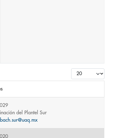
Cantidad
es
5029
nación del Plantel Sur
.bach.sur@uaq.mx
5020