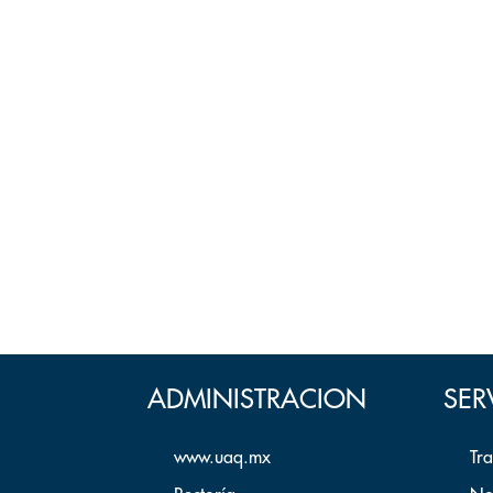
ADMINISTRACION
SER
www.uaq.mx
Tr