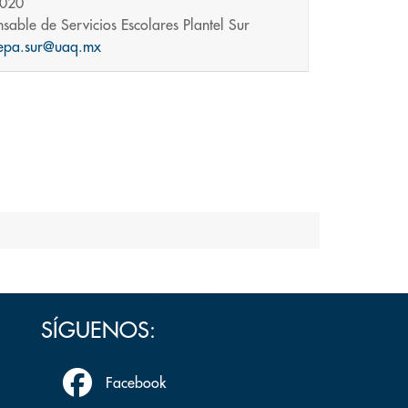
5020
sable de Servicios Escolares Plantel Sur
repa.sur@uaq.mx
Volver arriba
SÍGUENOS:
Facebook