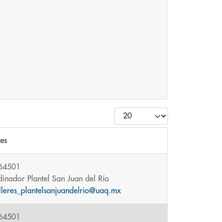
Cantidad
les
 64501
inador Plantel San Juan del Río
lleres_plantelsanjuandelrio@uaq.mx
 64501