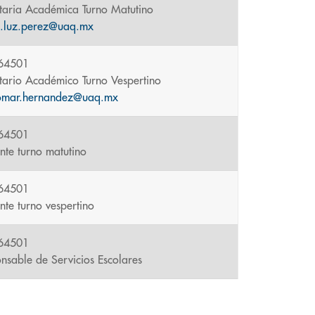
taria Académica Turno Matutino
a.luz.perez@uaq.mx
 64501
tario Académico Turno Vespertino
.omar.hernandez@uaq.mx
 64501
ente turno matutino
 64501
ente turno vespertino
 64501
nsable de Servicios Escolares