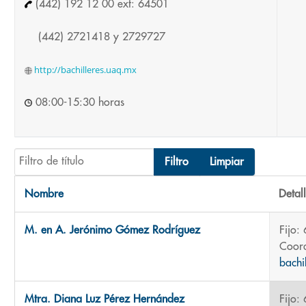
(442) 192 12 00 ext: 64501
(442) 2721418 y 2729727
http://bachilleres.uaq.mx
08:00-15:30 horas
Filtro de título
Filtro
Limpiar
Nombre
Detal
Contactos,
M. en A. Jerónimo Gómez Rodríguez
Fijo:
Coord
bachi
Mtra. Diana Luz Pérez Hernández
Fijo: