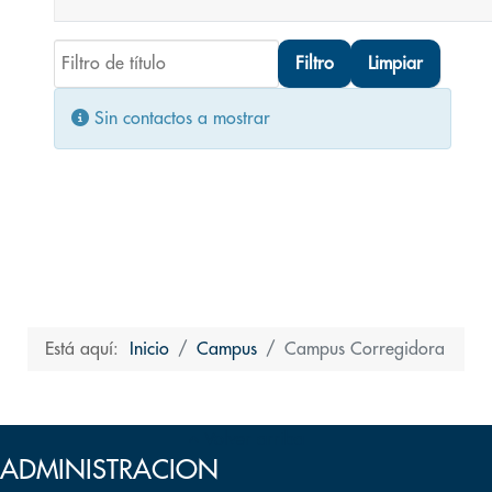
Filtro de título
Filtro
Limpiar
Cantidad
Información
Sin contactos a mostrar
Está aquí:
Inicio
Campus
Campus Corregidora
Volver arriba
ADMINISTRACION