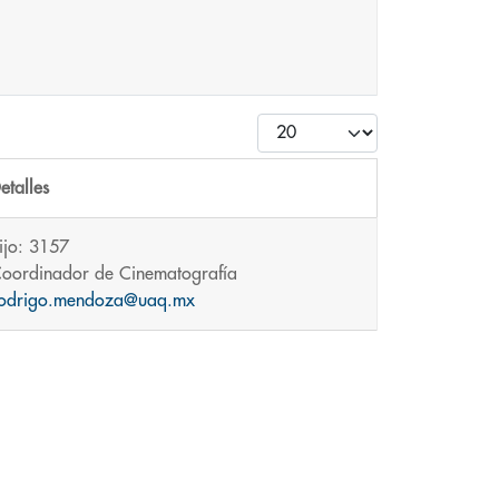
Cantidad
etalles
ijo: 3157
oordinador de Cinematografía
odrigo.mendoza@uaq.mx