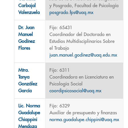
Carbajal
y Posgrado, Facultad de Psicología
Valenzuela
posgrado.fps@uaq.mx
Dr. Juan
Fijo: 65431
Manuel
Coordinador del Doctorado en
Godínez
Estudios Multidisciplinarios Sobre
Flores
el Trabajo
juan.manuel.godinez@uaq.edu.mx
Mtra.
Fijo: 6311
Tanya
Coordinadora en Licenciatura en
González
Psicología Social
García
coordipsicosocial@uaq.mx
Lic. Norma
Fijo: 6329
Guadalupe
Auxiliar de presupuesto y finanzas
Chiappini
norma.guadalupe.chippini@uaq.mx
Mendoza