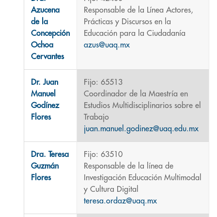
Azucena
Responsable de la Línea Actores,
de la
Prácticas y Discursos en la
Concepción
Educación para la Ciudadanía
Ochoa
azus@uaq.mx
Cervantes
Dr. Juan
Fijo: 65513
Manuel
Coordinador de la Maestría en
Godínez
Estudios Multidisciplinarios sobre el
Flores
Trabajo
juan.manuel.godinez@uaq.edu.mx
Dra. Teresa
Fijo: 63510
Guzmán
Responsable de la línea de
Flores
Investigación Educación Multimodal
y Cultura Digital
teresa.ordaz@uaq.mx