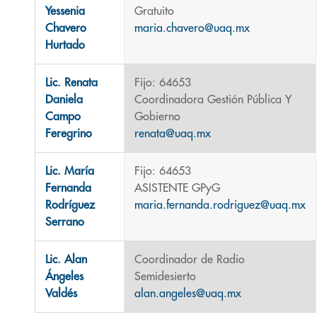
Yessenia
Gratuito
Chavero
maria.chavero@uaq.mx
Hurtado
Lic. Renata
Fijo: 64653
Daniela
Coordinadora Gestión Pública Y
Campo
Gobierno
Feregrino
renata@uaq.mx
Lic. María
Fijo: 64653
Fernanda
ASISTENTE GPyG
Rodríguez
maria.fernanda.rodriguez@uaq.mx
Serrano
Lic. Alan
Coordinador de Radio
Ángeles
Semidesierto
Valdés
alan.angeles@uaq.mx