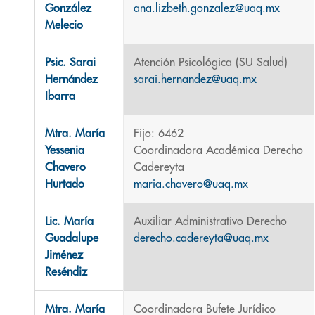
González
ana.lizbeth.gonzalez@uaq.mx
Melecio
Psic. Sarai
Atención Psicológica (SU Salud)
Hernández
sarai.hernandez@uaq.mx
Ibarra
Mtra. María
Fijo: 6462
Yessenia
Coordinadora Académica Derecho
Chavero
Cadereyta
Hurtado
maria.chavero@uaq.mx
Lic. María
Auxiliar Administrativo Derecho
Guadalupe
derecho.cadereyta@uaq.mx
Jiménez
Reséndiz
Mtra. María
Coordinadora Bufete Jurídico