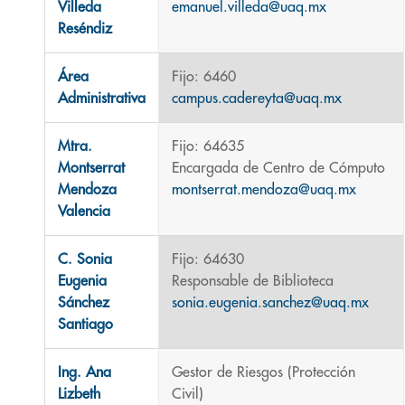
Villeda
emanuel.villeda@uaq.mx
Reséndiz
Área
Fijo: 6460
Administrativa
campus.cadereyta@uaq.mx
Mtra.
Fijo: 64635
Montserrat
Encargada de Centro de Cómputo
Mendoza
montserrat.mendoza@uaq.mx
Valencia
C. Sonia
Fijo: 64630
Eugenia
Responsable de Biblioteca
Sánchez
sonia.eugenia.sanchez@uaq.mx
Santiago
Ing. Ana
Gestor de Riesgos (Protección
Lizbeth
Civil)