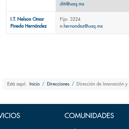
diti@uaq.mx
I.T. Nelson Omar
Fijo: 3224
Pineda Hernández
n.hernandez@uaq.mx
Está aquí:
Inicio
Direcciones
Dirección de Innovación y 
VICIOS
COMUNIDADES