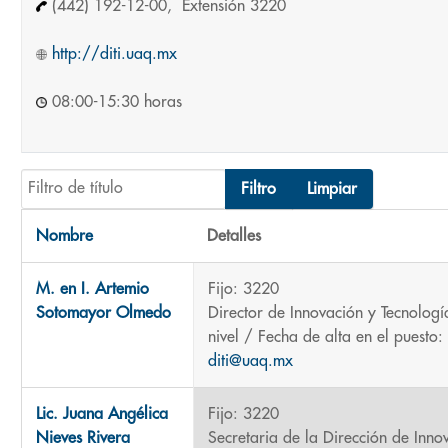
(442) 192-12-00, Extensión 3220
http://diti.uaq.mx
08:00-15:30 horas
Filtro de título
Filtro
Limpiar
Nombre
Detalles
Contactos,
M. en I. Artemio
Fijo: 3220
Sotomayor Olmedo
Director de Innovación y Tecnologí
nivel / Fecha de alta en el puesto
diti@uaq.mx
Lic. Juana Angélica
Fijo: 3220
Nieves Rivera
Secretaria de la Dirección de Inno