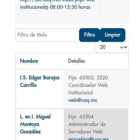
institucional
08:00-15:30 horas
Filtro de título
Filtro
Limpiar
Cantidad
Nombre
Detalles
Contactos,
I.S. Edgar Barajas
Fijo: 65502, 3220
Carrillo
Coordinador Web
Institucional
web@uaq.mx
L. en I. Miguel
Fijo: 65504
Montoya
Administrador de
González
Servidores Web
miguelmg@uaq.mx