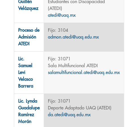
Guillén
Estudiantes con Discapacidad
Velázquez
(ATEDI)
atedi@uaq.mx
Proceso de
Fijo: 3104
Admisión
admon.atedi@uaq.edu.mx
ATEDI
Lic.
Fijo: 31071
Samuel
Sala Multifuncional ATEDI
Levi
salamultifuncional.atedi@uaq.edu.mx
Velasco
Barrera
Lic. Lynda
Fijo: 31071
Guadalupe
Deporte Adaptado UAQ (ATEDI)
Ramírez
da.atedi@uaq.edu.mx
Morán