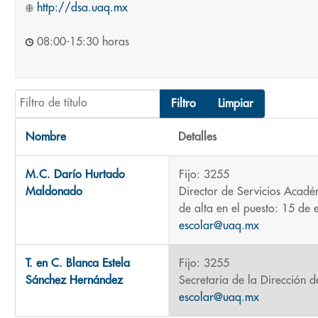
http://dsa.uaq.mx
08:00-15:30 horas
Filtro de título
Filtro
Limpiar
Nombre
Detalles
Contactos,
M.C. Darío Hurtado
Fijo: 3255
Maldonado
Director de Servicios Académ
de alta en el puesto: 15 de
escolar@uaq.mx
T. en C. Blanca Estela
Fijo: 3255
Sánchez Hernández
Secretaria de la Dirección 
escolar@uaq.mx