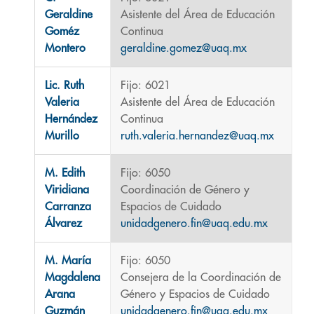
Geraldine
Asistente del Área de Educación
Goméz
Continua
Montero
geraldine.gomez@uaq.mx
Lic. Ruth
Fijo: 6021
Valeria
Asistente del Área de Educación
Hernández
Continua
Murillo
ruth.valeria.hernandez@uaq.mx
M. Edith
Fijo: 6050
Viridiana
Coordinación de Género y
Carranza
Espacios de Cuidado
Álvarez
unidadgenero.fin@uaq.edu.mx
M. María
Fijo: 6050
Magdalena
Consejera de la Coordinación de
Arana
Género y Espacios de Cuidado
Guzmán
unidadgenero.fin@uaq.edu.mx