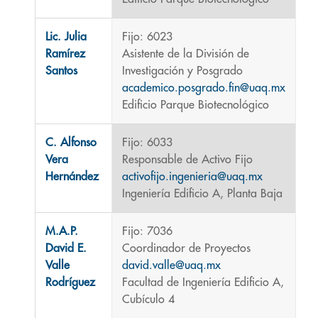
Lic. Julia
Fijo: 6023
Ramírez
Asistente de la División de
Santos
Investigación y Posgrado
academico.posgrado.fin@uaq.mx
Edificio Parque Biotecnológico
C. Alfonso
Fijo: 6033
Vera
Responsable de Activo Fijo
Hernández
activofijo.ingenieria@uaq.mx
Ingeniería Edificio A, Planta Baja
M.A.P.
Fijo: 7036
David E.
Coordinador de Proyectos
Valle
david.valle@uaq.mx
Rodríguez
Facultad de Ingeniería Edificio A,
Cubículo 4