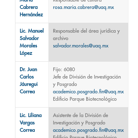
María
Responsable de cultura
Cabrera
rosa.maria.cabrera@uaq.mx
Hernández
Lic. Manuel
Responsable del área jurídica y
Salvador
archivo
Morales
salvador.morales@uaq.mx
López
Dr. Juan
Fijo: 6080
Carlos
Jefe de División de Investigación
Jáuregui
y Posgrado
Correa
academico.posgrado.fin@uaq.mx
Edificio Parque Biotecnológico
Lic. Liliana
Asistente de la División de
Vargas
Investigación y Posgrado
Correa
academico.posgrado.fin@uaq.mx
Edificio Parque Biotecnológico