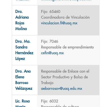
Dra.
Fijo: 65460
Adriana
Coordinadora de Vinculación
Rojas
vinculacion.fi@uaq.mx
Molina
Dra. Ma.
Fijo: 7046
Sandra
Responsable de emprendimiento
Hernández
cefin@uaq.mx
López
Dra. Ana
Responsable de Enlace con el
Elena
Sector Productivo y Bolsa de
Barroso
Trabajo
Velázquez
aebarrosov@uaq.edu.mx
Lic. Rosa
Fijo: 6032