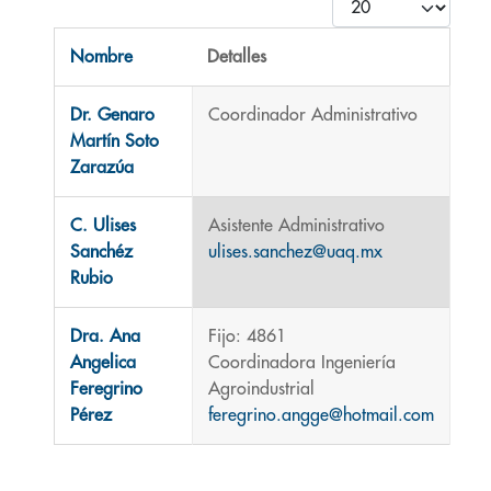
Cantidad
Nombre
Detalles
Contactos,
Dr. Genaro
Coordinador Administrativo
Martín Soto
Zarazúa
C. Ulises
Asistente Administrativo
Sanchéz
ulises.sanchez@uaq.mx
Rubio
Dra. Ana
Fijo: 4861
Angelica
Coordinadora Ingeniería
Feregrino
Agroindustrial
Pérez
feregrino.angge@hotmail.com