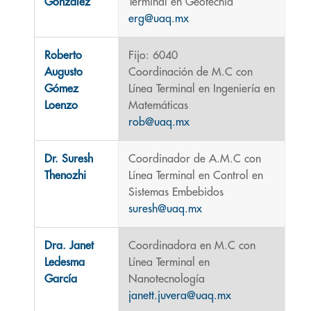
González
Terminal en Geotecnia
erg@uaq.mx
Roberto
Fijo: 6040
Augusto
Coordinación de M.C con
Gómez
Línea Terminal en Ingeniería en
Loenzo
Matemáticas
rob@uaq.mx
Dr. Suresh
Coordinador de A.M.C con
Thenozhi
Línea Terminal en Control en
Sistemas Embebidos
suresh@uaq.mx
Dra. Janet
Coordinadora en M.C con
Ledesma
Línea Terminal en
García
Nanotecnología
janett.juvera@uaq.mx