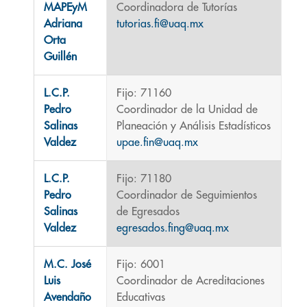
MAPEyM
Coordinadora de Tutorías
Adriana
tutorias.fi@uaq.mx
Orta
Guillén
L.C.P.
Fijo: 71160
Pedro
Coordinador de la Unidad de
Salinas
Planeación y Análisis Estadísticos
Valdez
upae.fin@uaq.mx
L.C.P.
Fijo: 71180
Pedro
Coordinador de Seguimientos
Salinas
de Egresados
Valdez
egresados.fing@uaq.mx
M.C. José
Fijo: 6001
Luis
Coordinador de Acreditaciones
Avendaño
Educativas