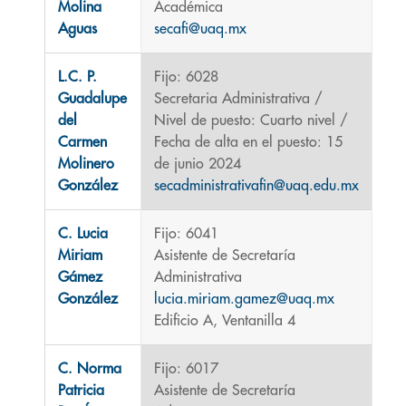
Molina
Académica
Aguas
secafi@uaq.mx
L.C. P.
Fijo: 6028
Guadalupe
Secretaria Administrativa /
del
Nivel de puesto: Cuarto nivel /
Carmen
Fecha de alta en el puesto: 15
Molinero
de junio 2024
González
secadministrativafin@uaq.edu.mx
C. Lucia
Fijo: 6041
Miriam
Asistente de Secretaría
Gámez
Administrativa
González
lucia.miriam.gamez@uaq.mx
Edificio A, Ventanilla 4
C. Norma
Fijo: 6017
Patricia
Asistente de Secretaría