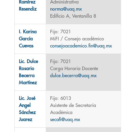
RamÍrez
Administrativa
Resendiz
norma@uaq.mx
Edificio A, Ventanilla 8
I. Karina
Fijo: 7021
García
MiFI / Consejo académico
Cuevas
consejoacademico.fin@uaq.mx
Lic. Dulce
Fijo: 7021
Rosario
Carga Horaria Docente
Becerra
dulce.becerra@uaq.mx
Martínez
Lic. José
Fijo: 6013
Angel
Asistente de Secretaría
Sánchez
Académica
Juarez
secafi@uaq.mx