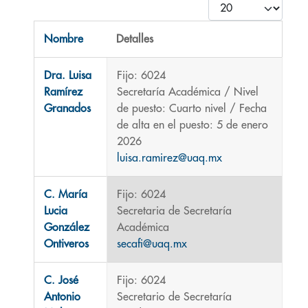
Cantidad
Nombre
Detalles
Contactos,
Dra. Luisa
Fijo: 6024
Ramírez
Secretaría Académica / Nivel
Granados
de puesto: Cuarto nivel / Fecha
de alta en el puesto: 5 de enero
2026
luisa.ramirez@uaq.mx
C. María
Fijo: 6024
Lucia
Secretaria de Secretaría
González
Académica
Ontiveros
secafi@uaq.mx
C. José
Fijo: 6024
Antonio
Secretario de Secretaría