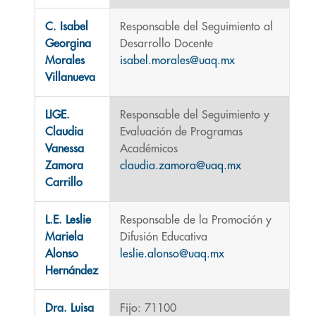
C. Isabel
Responsable del Seguimiento al
Georgina
Desarrollo Docente
Morales
isabel.morales@uaq.mx
Villanueva
LIGE.
Responsable del Seguimiento y
Claudia
Evaluación de Programas
Vanessa
Académicos
Zamora
claudia.zamora@uaq.mx
Carrillo
L.E. Leslie
Responsable de la Promoción y
Mariela
Difusión Educativa
Alonso
leslie.alonso@uaq.mx
Hernández
Dra. Luisa
Fijo: 71100