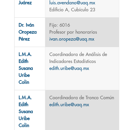
Juárez
luis.avendano@uaq.mx
Edificio A, Cubículo 23
Dr. Iván
Fijo: 6016
Oropeza
Profesor por honorarios
Pérez
ivan.oropeza@uaq.mx
L.M.A.
Coordinadora de Análisis de
Edith
Indicadores Estadísticos
Susana
edith.uribe@uaq.mx
Uribe
Colin
L.M.A.
Coordinadora de Tronco Común
Edith
edith.uribe@uaq.mx
Susana
Uribe
Colin