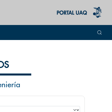
OS
eniería