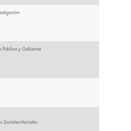
estigación
n Pública y Gobierno
 Socioterritoriales