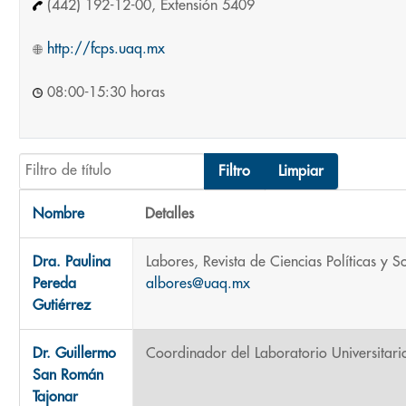
(442) 192-12-00, Extensión 5409
http://fcps.uaq.mx
08:00-15:30 horas
Filtro de título
Filtro
Limpiar
Nombre
Detalles
Contactos,
Dra. Paulina
Labores, Revista de Ciencias Políticas y S
Pereda
albores@uaq.mx
Gutiérrez
Dr. Guillermo
Coordinador del Laboratorio Universitar
San Román
Tajonar