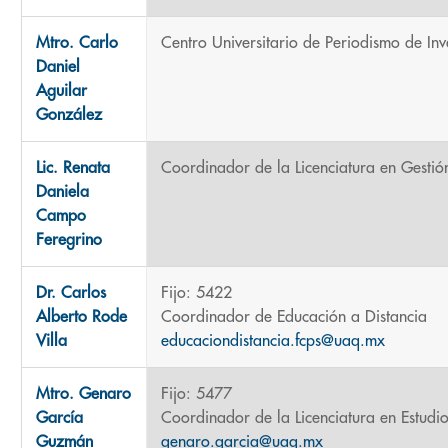
Mtro. Carlo
Centro Universitario de Periodismo de Inv
Daniel
Aguilar
González
Lic. Renata
Coordinador de la Licenciatura en Gestió
Daniela
Campo
Feregrino
Dr. Carlos
Fijo: 5422
Alberto Rode
Coordinador de Educación a Distancia
Villa
educaciondistancia.fcps@uaq.mx
Mtro. Genaro
Fijo: 5477
García
Coordinador de la Licenciatura en Estudios
Guzmán
genaro.garcia@uaq.mx