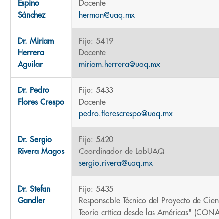
Espino
Docente
Sánchez
herman@uaq.mx
Dr. Miriam
Fijo: 5419
Herrera
Docente
Aguilar
miriam.herrera@uaq.mx
Dr. Pedro
Fijo: 5433
Flores Crespo
Docente
pedro.florescrespo@uaq.mx
Dr. Sergio
Fijo: 5420
Rivera Magos
Coordinador de LabUAQ
sergio.rivera@uaq.mx
Dr. Stefan
Fijo: 5435
Gandler
Responsable Técnico del Proyecto de Cienc
Teoría crítica desde las Américas" (CO