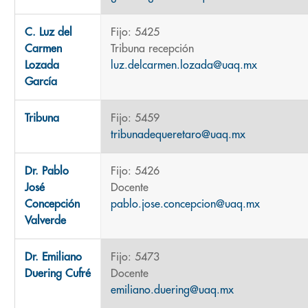
C. Luz del
Fijo: 5425
Carmen
Tribuna recepción
Lozada
luz.delcarmen.lozada@uaq.mx
García
Tribuna
Fijo: 5459
tribunadequeretaro@uaq.mx
Dr. Pablo
Fijo: 5426
José
Docente
Concepción
pablo.jose.concepcion@uaq.mx
Valverde
Dr. Emiliano
Fijo: 5473
Duering Cufré
Docente
emiliano.duering@uaq.mx