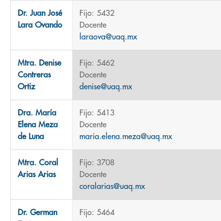
Dr. Juan José
Fijo: 5432
Lara Ovando
Docente
laraova@uaq.mx
Mtra. Denise
Fijo: 5462
Contreras
Docente
Ortiz
denise@uaq.mx
Dra. María
Fijo: 5413
Elena Meza
Docente
de Luna
maria.elena.meza@uaq.mx
Mtra. Coral
Fijo: 3708
Arias Arias
Docente
coralarias@uaq.mx
Dr. German
Fijo: 5464