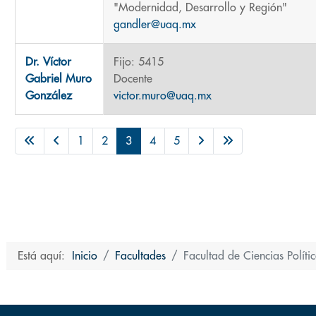
"Modernidad, Desarrollo y Región"
gandler@uaq.mx
Dr. Víctor
Fijo: 5415
Gabriel Muro
Docente
González
victor.muro@uaq.mx
1
2
3
4
5
Está aquí:
Inicio
Facultades
Facultad de Ciencias Políti