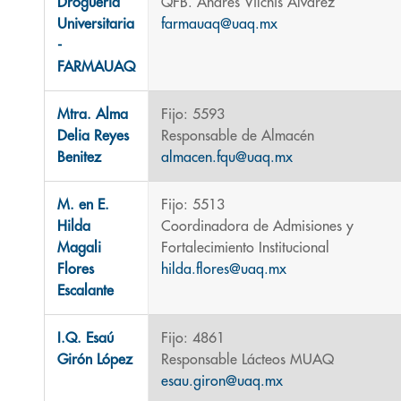
Droguería
QFB. Andres Vilchis Alvarez
Universitaria
farmauaq@uaq.mx
-
FARMAUAQ
Mtra. Alma
Fijo: 5593
Delia Reyes
Responsable de Almacén
Benitez
almacen.fqu@uaq.mx
M. en E.
Fijo: 5513
Hilda
Coordinadora de Admisiones y
Magali
Fortalecimiento Institucional
Flores
hilda.flores@uaq.mx
Escalante
I.Q. Esaú
Fijo: 4861
Girón López
Responsable Lácteos MUAQ
esau.giron@uaq.mx