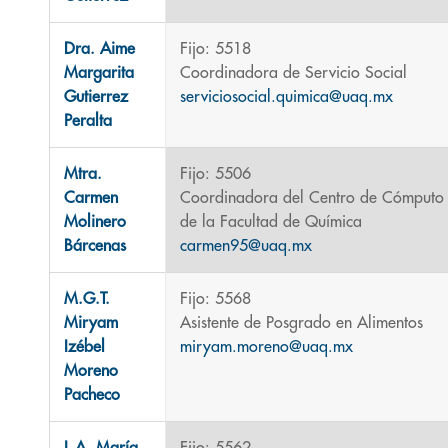
Dra. Aime
Fijo: 5518
Margarita
Coordinadora de Servicio Social
Gutierrez
serviciosocial.quimica@uaq.mx
Peralta
Mtra.
Fijo: 5506
Carmen
Coordinadora del Centro de Cómputo
Molinero
de la Facultad de Química
Bárcenas
carmen95@uaq.mx
M.G.T.
Fijo: 5568
Miryam
Asistente de Posgrado en Alimentos
Izébel
miryam.moreno@uaq.mx
Moreno
Pacheco