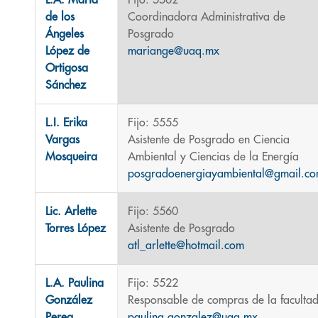
L.A. María
Fijo: 5562
de los
Coordinadora Administrativa de
Ángeles
Posgrado
López de
mariange@uaq.mx
Ortigosa
Sánchez
L.I. Erika
Fijo: 5555
Vargas
Asistente de Posgrado en Ciencia
Mosqueira
Ambiental y Ciencias de la Energía
posgradoenergiayambiental@gmail.c
Lic. Arlette
Fijo: 5560
Torres López
Asistente de Posgrado
atl_arlette@hotmail.com
L.A. Paulina
Fijo: 5522
González
Responsable de compras de la faculta
Perea
paulina.gonzalez@uaq.mx