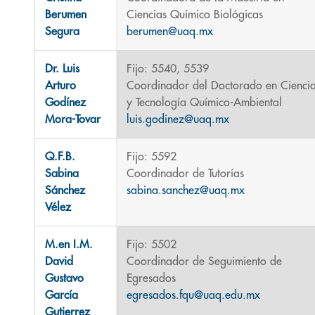
Berumen
Ciencias Químico Biológicas
Segura
berumen@uaq.mx
Dr. Luis
Fijo: 5540, 5539
Arturo
Coordinador del Doctorado en Cienci
Godínez
y Tecnología Químico-Ambiental
Mora-Tovar
luis.godinez@uaq.mx
Q.F.B.
Fijo: 5592
Sabina
Coordinador de Tutorías
Sánchez
sabina.sanchez@uaq.mx
Vélez
M.en I.M.
Fijo: 5502
David
Coordinador de Seguimiento de
Gustavo
Egresados
García
egresados.fqu@uaq.edu.mx
Gutierrez