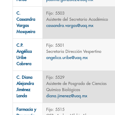
C.
Fijo: 5503
Cassandra
Asistente del Secretario Académico
Vargas
cassandra.vargas@uaq.mx
Mosqueira
C.P.
Fijo: 5501
Angélica
Secretaria Dirección Vespertino
Uribe
angelica.uribe@uaq.mx
Cabrera
C. Diana
Fijo: 5529
Alejandra
Asistente de Posgrado de Ciencias
Jiménez
Químico Biológicas
Landa
diana.jimenez@uaq.mx
Farmacia y
Fijo: 5515