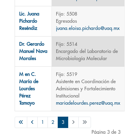
Lic. Juana
Fijo: 5508
Pichardo
Egresados
Reséndiz
juana.eloisa.pichardo@uaq.mx
Dr. Gerardo
Fijo: 5514
Manuel Nava
Encargado del Laboratorio de
Morales
Microbiología Molecular
M en C.
Fijo: 5519
María de
Asistente en Coordinación de
Lourdes
Admisiones y Fortalecimiento
Pérez
Institucional
Tamayo
mariadelourdes.perez@uaq.mx
1
2
3
Página 3 de 3