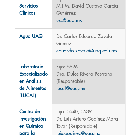
Servicios
M.I.M. David Gustavo García
Clínicos
Gutiérrez
usc@uaq.mx
Agua UAQ
Dr. Carlos Eduardo Zavala
Gómez
eduardo.zavala@uaq.edu.mx
Laboratorio
Fijo: 5526
Especializado
Dra. Dulce Rivera Pastrana
en Análisis
(Responsable)
de Alimentos
lucal@uaq.mx
(LUCAL)
Centro de
Fijo: 5540, 5539
Investigación
Dr. Luis Arturo Godínez Mora-
en Química
Tovar (Responsable)
para la
luis.godinez@uaq.mx