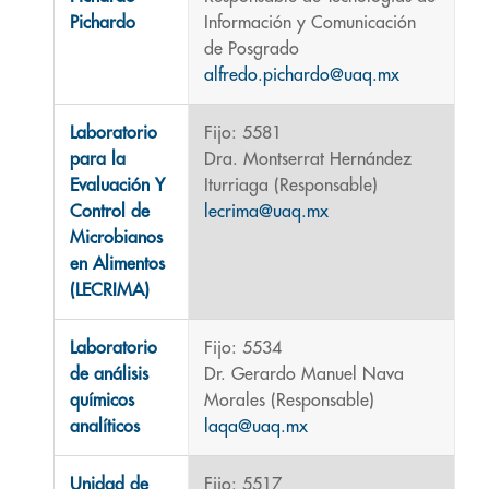
Pichardo
Información y Comunicación
de Posgrado
alfredo.pichardo@uaq.mx
Laboratorio
Fijo: 5581
para la
Dra. Montserrat Hernández
Evaluación Y
Iturriaga (Responsable)
Control de
lecrima@uaq.mx
Microbianos
en Alimentos
(LECRIMA)
Laboratorio
Fijo: 5534
de análisis
Dr. Gerardo Manuel Nava
químicos
Morales (Responsable)
analíticos
laqa@uaq.mx
Unidad de
Fijo: 5517