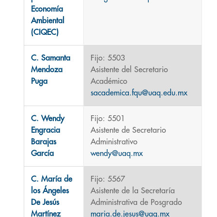
Economía
Ambiental
(CIQEC)
C. Samanta
Fijo: 5503
Mendoza
Asistente del Secretario
Puga
Académico
sacademica.fqu@uaq.edu.mx
C. Wendy
Fijo: 5501
Engracia
Asistente de Secretario
Barajas
Administrativo
García
wendy@uaq.mx
C. María de
Fijo: 5567
los Ángeles
Asistente de la Secretaría
De Jesús
Administrativa de Posgrado
Martínez
maria.de.jesus@uaq.mx