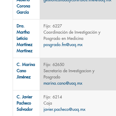
Alberto
gestioncalidadycontratos.fme@uaq.mx
Corona
García
Dra.
Fijo: 6227
Martha
Coordinación de Investigación y
Leticia
Posgrado en Medicina
Martínez
posgrado.fm@uaq.mx
Martínez
C. Marina
Fijo: 62650
Cano
Secretaria de Investigacion y
Jiménez
Posgrado
marina.cano@uaq.mx
C. Javier
Fijo: 6214
Pacheco
Caja
Salvador
javier.pacheco@uaq.mx