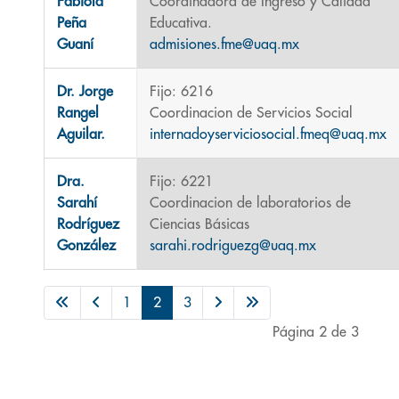
Fabiola
Coordinadora de Ingreso y Calidad
Peña
Educativa.
Guaní
admisiones.fme@uaq.mx
Dr. Jorge
Fijo: 6216
Rangel
Coordinacion de Servicios Social
Aguilar.
internadoyserviciosocial.fmeq@uaq.mx
Dra.
Fijo: 6221
Sarahí
Coordinacion de laboratorios de
Rodríguez
Ciencias Básicas
González
sarahi.rodriguezg@uaq.mx
1
2
3
Página 2 de 3