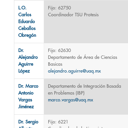
L.O.
Fijo: 62750
Carlos
Coordinador TSU Protesis
Eduardo
Ceballos
Obregón
Dr.
Fijo: 62630
Alejandro
Departamento de Área de Ciencias
Aguirre
Basicas
López
alejandro.aguirre@uaq.mx
Dr. Marco
Departamento de Integración Basada
Antonio
en Problemas (IBP)
Vargas
marco.vargas@uaq.mx
Jiménez
Dr. Sergio
Fijo: 6221