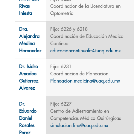
Rivas
Coordinador de la Licenciatura en
Iniesta
Optometria
Dra.
Fijo: 6226 y 6218
Alejandra
Coordinación de Educación Medica
Medina
Continua
Hernandez
educacioncontinuafm@uaq.edu.mx
Dr. Isidro
Fijo: 6231
Amadeo
Coordinacion de Planeacion
Gutierrez
Planeacion.medicina@uaq.edu.mx
Alvarez
Dr.
Fijo: 6227
Eduardo
Centro de Adiestramiento en
Daniel
Competencias Médico Quirúrgicas
Rosales
simulacion.fme@uaq.edu.mx
Perez