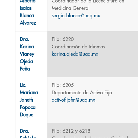
Alberto
Coordinador de la Licenciatura en
Isaias
Medicina General
Blanca
sergio.blanca@uaq.mx
Alvarez
Dra.
Fijo: 6220
Karina
Coordinación de Idiomas
Vianey
karina.ojeda@uaq.mx
Ojeda
Peña
Lic.
Fijo: 6205
Mariana
Departamento de Activo Fijo
Janeth
activofijofm@uaq.mx
Popoca
Duque
Dra.
Fijo: 6212 y 6218