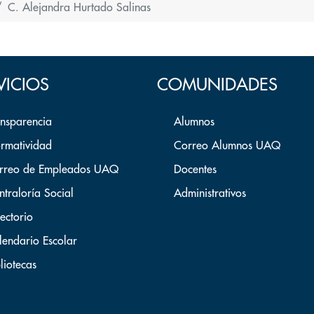
C. Alejandra Hurtado Salinas
VICIOS
COMUNIDADES
ansparencia
Alumnos
rmatividad
Correo Alumnos UAQ
rreo de Empleados UAQ
Docentes
ntraloría Social
Administrativos
ectorio
lendario Escolar
liotecas